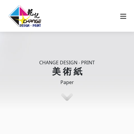
CHANGE DESIGN ‧ PRINT
美 術 紙
Paper