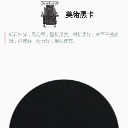
美術黑卡
紙質細膩，透心黑，堅挺厚實、耐折度好、表面平整光
滑，挺度好，拉力好，耐破度高。