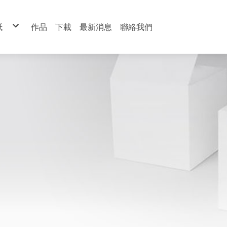
紙
作品
下載
最新消息
聯絡我們
紋紙
粉彩紙
士粉彩紙
迪紙
本丹迪紙
色瓦楞紙
瓦楞板
彩象牙紙
箔卡
術黑卡
灰紙板
彩紙
畫紙
圖紙
卡紙
皮紙
面紙
紙
紋紙
星紙