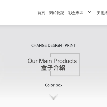
首頁
關於乾記
彩盒專區
美術
彩盒專區
彩
盒子介紹
新
富
丹
日
彩
PP
麗
鋁
美
雙
CHANGE DESIGN ‧ PRINT
水
圖
描
西
牛
書
紅
木
銀
Color box