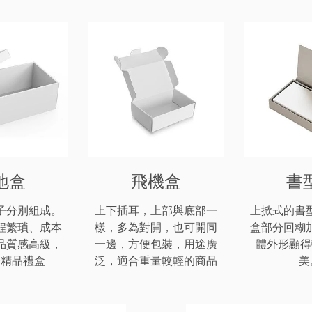
地盒
飛機盒
書
子分別組成。
上下插耳，上部與底部一
上掀式的書
程繁瑣、成本
樣，多為對開，也可開同
盒部分回糊
品質感高級，
一邊，方便包裝，用途廣
體外形顯得
於精品禮盒
泛，適合重量較輕的商品
美