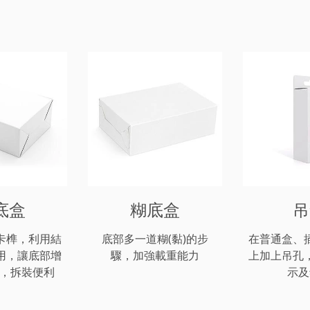
底盒
糊底盒
吊
卡榫，利用結
底部多一道糊(黏)的步
在普通盒、
用，讓底部增
驟，加強載重能力
上加上吊孔
力，拆裝便利
示及