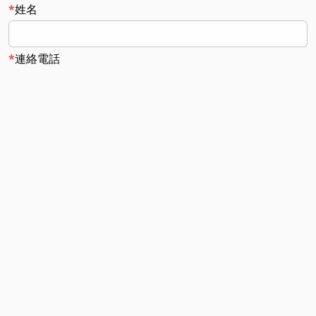
姓名
連絡電話
電子信箱
諮詢|留言內容
個資聲明
同意個資聲明並送出