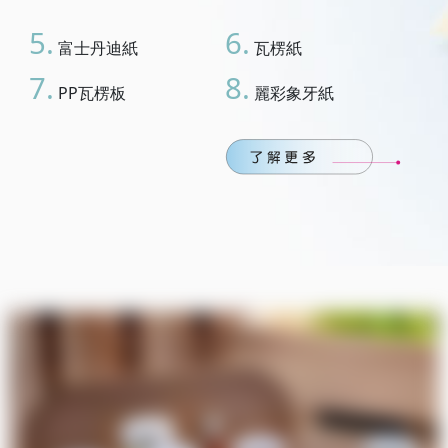
5.
6.
富士丹迪紙
瓦楞紙
7.
8.
PP瓦楞板
麗彩象牙紙