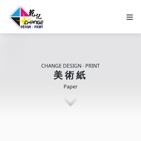
CHANGE DESIGN ‧ PRINT
美 術 紙
Paper